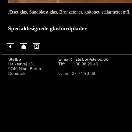
Ætset glas, Sandblæst glas, Bronzetonet, gråtonet, stålarmeret mfl.
Specialdesignede glasbordplader
Stelbo
E-mail:
stelbo@stelbo.dk
Halkærvej 131
Tlf:
96 98 20 40
9240 Nibe, Borup
Denmark
cvr.nr.: 27-74-90-89