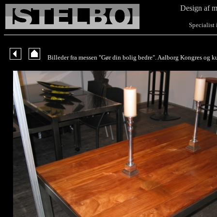
Design af m
Specialist i b
Billeder fra messen "Gør din bolig bedre". Aalborg Kongres og ku