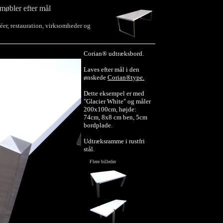
møbler efter mål
aféer, restauration, virksomheder og
Corian® udtræksbord.
Laves efter mål i den
ønskede
Corian®type.
Dette eksempel er med
"Glacier White" og måler
200x100cm, højde:
74cm, 8x8 cm ben, 5cm
bordplade.
Udtræksramme i rustfri
stål.
Flere billeder