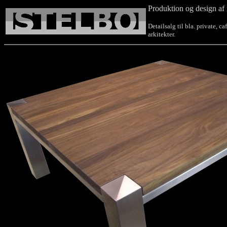
Produktion og design af 
Detailsalg til bla. private, c
arkitekter.