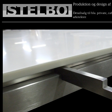
Produktion og design af 
Detailsalg til bla. private, c
arkitekter.