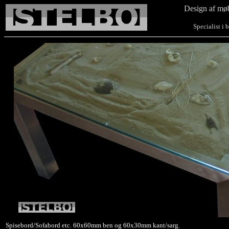
Design af møb
Specialist i bor
Spisebord/Sofabord etc. 60x60mm ben og 60x30mm kant/sarg.