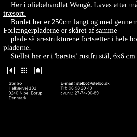
Her i oliebehandlet Wengé. Laves efter må
træsort.
Bordet her er 250cm langt og med gennem
Forlængerpladerne er skåret af samme
plade så årestrukturene fortsætter i hele bo
pladerne.
Stellet her er i 'børstet' rustfri stål, 6x6 c
Stelbo
E-mail:
stelbo@stelbo.dk
Halkærvej 131
Tlf:
96 98 20 40
9240 Nibe, Borup
cvr.nr.: 27-74-90-89
Denmark