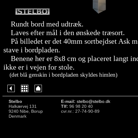
Rundt bord med udtræk.
Laves efter mål i den ønskede træsort.
På billedet er det 40mm sortbejdset Ask 
stave i bordpladen.
Benene her er 8x8 cm og placeret langt in
ikke er i vejen for stole.
(det blå genskin i bordpladen skyldes himlen)
Stelbo
E-mail:
stelbo@stelbo.dk
Halkærvej 131
Tlf:
96 98 20 40
9240 Nibe, Borup
cvr.nr.: 27-74-90-89
Denmark